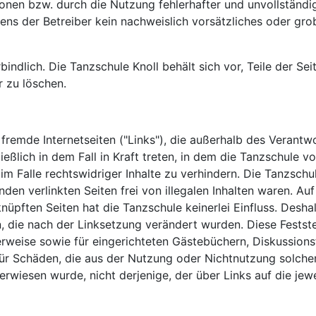
nen bzw. durch die Nutzung fehlerhafter und unvollständig
ens der Betreiber kein nachweislich vorsätzliches oder gro
rbindlich. Die Tanzschule Knoll behält sich vor, Teile der
 zu löschen.
 fremde Internetseiten ("Links"), die außerhalb des Verant
eßlich in dem Fall in Kraft treten, in dem die Tanzschule v
 Falle rechtswidriger Inhalte zu verhindern. Die Tanzschul
en verlinkten Seiten frei von illegalen Inhalten waren. Auf 
üpften Seiten hat die Tanzschule keinerlei Einfluss. Deshalb
n, die nach der Linksetzung verändert wurden. Diese Feststel
weise sowie für eingerichteten Gästebüchern, Diskussionsfor
für Schäden, die aus der Nutzung oder Nichtnutzung solche
verwiesen wurde, nicht derjenige, der über Links auf die jewe